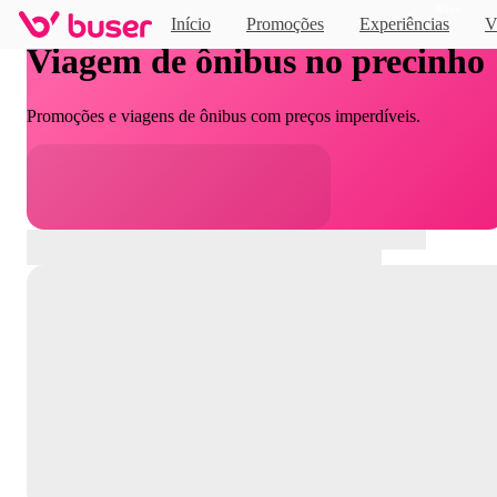
Novo
Início
Promoções
Experiências
V
Viagem de ônibus no precinho
Promoções e viagens de ônibus com preços imperdíveis.