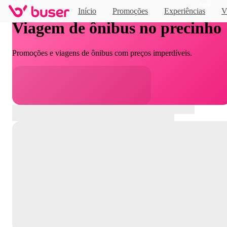
Novo
Início
Promoções
Experiências
V
Viagem de ônibus no precinho
Promoções e viagens de ônibus com preços imperdíveis.