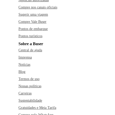
Agências autorizadas
Compre nos canais oficiais
Sugerir uma viagem
Compre Vale Buser
Pontos de embarque
Pontos turísticos
Sobre a Buser
Central de ajuda
Imprensa
Notícias
Blog
Termos de uso
Nossas políticas
Carreiras
Sustentabilidade
Gratuidades e Meia Tarifa
Compre pelo WhatsApp