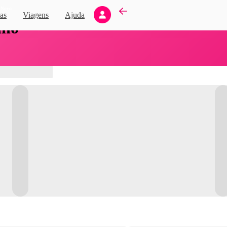
Novo
as
Viagens
Ajuda
nho