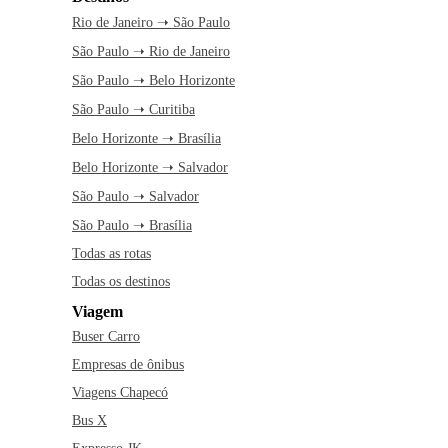
Rio de Janeiro ➝ São Paulo
São Paulo ➝ Rio de Janeiro
São Paulo ➝ Belo Horizonte
São Paulo ➝ Curitiba
Belo Horizonte ➝ Brasília
Belo Horizonte ➝ Salvador
São Paulo ➝ Salvador
São Paulo ➝ Brasília
Todas as rotas
Todas os destinos
Viagem
Buser Carro
Empresas de ônibus
Viagens Chapecó
Bus X