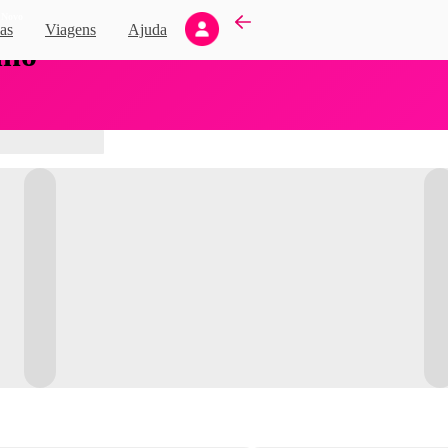
Novo
as
Viagens
Ajuda
nho