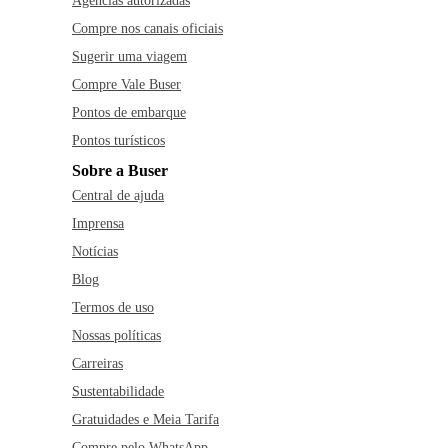
Agências autorizadas
Compre nos canais oficiais
Sugerir uma viagem
Compre Vale Buser
Pontos de embarque
Pontos turísticos
Sobre a Buser
Central de ajuda
Imprensa
Notícias
Blog
Termos de uso
Nossas políticas
Carreiras
Sustentabilidade
Gratuidades e Meia Tarifa
Compre pelo WhatsApp