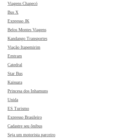
Viagens Chapecó
Bus X
Expresso JK
Belos Montes Viagens
Kandango Transportes
Viação Itapemirim
Emtram
Catedral
Star Bus
Kaissara
Princesa dos Inhamuns
Unida
ES Turismo
Expresso Brasileiro
Cadastre seu ônibus
Seja um motorista parceiro