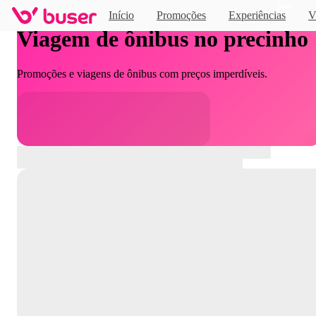
Novo
Início
Promoções
Experiências
V
Viagem de ônibus no precinho
Promoções e viagens de ônibus com preços imperdíveis.