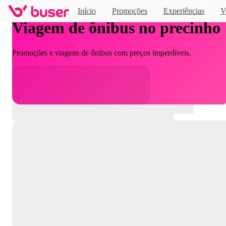
Novo
Início
Promoções
Experiências
V
Viagem de ônibus no precinho
Promoções e viagens de ônibus com preços imperdíveis.