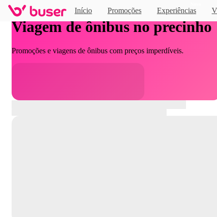
Novo
Início
Promoções
Experiências
V
Viagem de ônibus no precinho
Promoções e viagens de ônibus com preços imperdíveis.