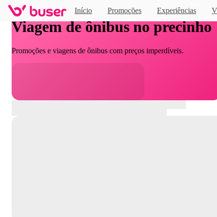
Novo
Início
Promoções
Experiências
V
Viagem de ônibus no precinho
Promoções e viagens de ônibus com preços imperdíveis.