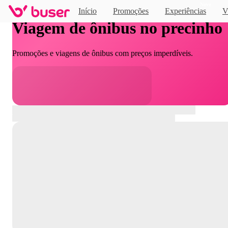
Novo
Início
Promoções
Experiências
V
Viagem de ônibus no precinho
Promoções e viagens de ônibus com preços imperdíveis.