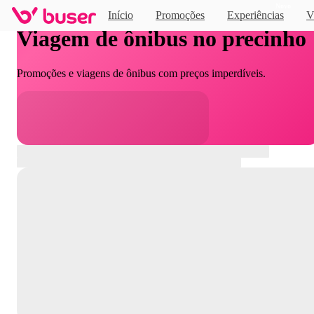
Novo
Início
Promoções
Experiências
V
Viagem de ônibus no precinho
Promoções e viagens de ônibus com preços imperdíveis.