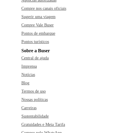
Agências autorizadas
Compre nos canais oficiais
Sugerir uma viagem
Compre Vale Buser
Pontos de embarque
Pontos turísticos
Sobre a Buser
Central de ajuda
Imprensa
Notícias
Blog
Termos de uso
Nossas políticas
Carreiras
Sustentabilidade
Gratuidades e Meia Tarifa
Compre pelo WhatsApp