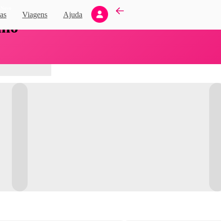
Novo
as
Viagens
Ajuda
nho