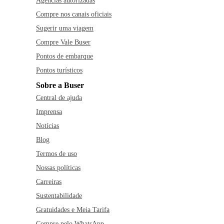
Agências autorizadas
Compre nos canais oficiais
Sugerir uma viagem
Compre Vale Buser
Pontos de embarque
Pontos turísticos
Sobre a Buser
Central de ajuda
Imprensa
Notícias
Blog
Termos de uso
Nossas políticas
Carreiras
Sustentabilidade
Gratuidades e Meia Tarifa
Compre pelo WhatsApp