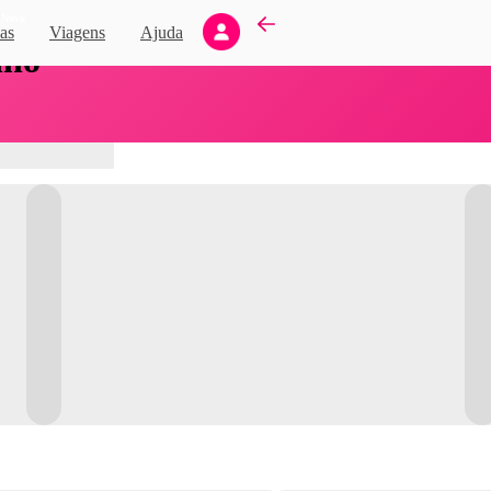
Novo
as
Viagens
Ajuda
nho