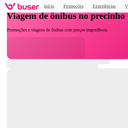
Novo
Início
Promoções
Experiências
V
Viagem de ônibus no precinho
Promoções e viagens de ônibus com preços imperdíveis.