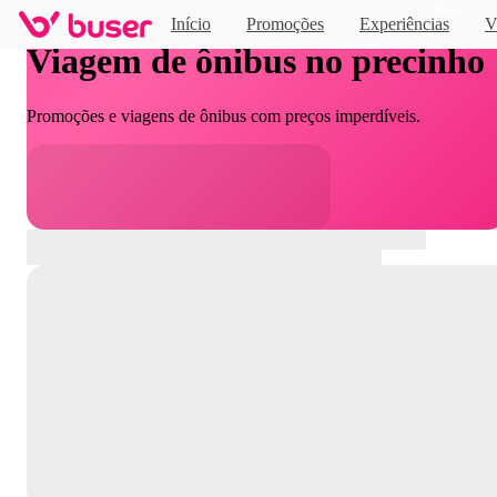
Novo
Início
Promoções
Experiências
V
Viagem de ônibus no precinho
Promoções e viagens de ônibus com preços imperdíveis.