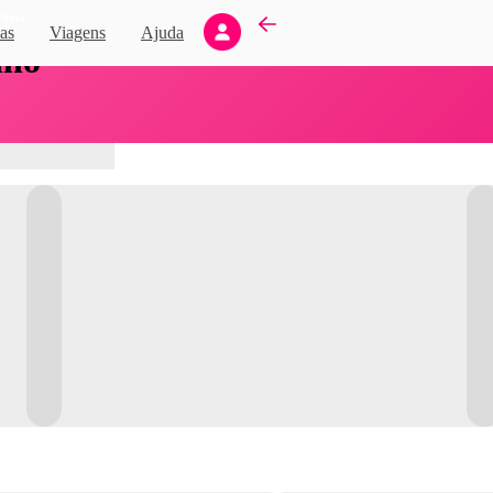
Novo
as
Viagens
Ajuda
nho