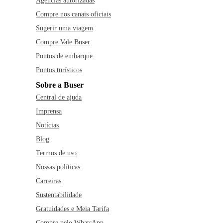
Agências autorizadas
Compre nos canais oficiais
Sugerir uma viagem
Compre Vale Buser
Pontos de embarque
Pontos turísticos
Sobre a Buser
Central de ajuda
Imprensa
Notícias
Blog
Termos de uso
Nossas políticas
Carreiras
Sustentabilidade
Gratuidades e Meia Tarifa
Compre pelo WhatsApp