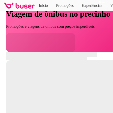
Novo
Início
Promoções
Experiências
V
Viagem de ônibus no precinho
Promoções e viagens de ônibus com preços imperdíveis.