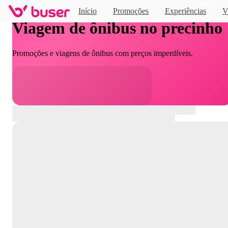
Novo
Início
Promoções
Experiências
V
Viagem de ônibus no precinho
Promoções e viagens de ônibus com preços imperdíveis.