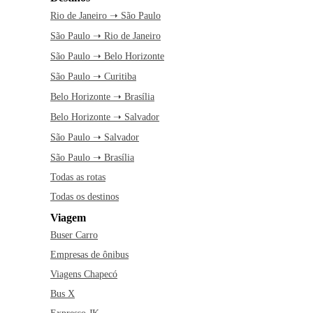
Rio de Janeiro ➝ São Paulo
São Paulo ➝ Rio de Janeiro
São Paulo ➝ Belo Horizonte
São Paulo ➝ Curitiba
Belo Horizonte ➝ Brasília
Belo Horizonte ➝ Salvador
São Paulo ➝ Salvador
São Paulo ➝ Brasília
Todas as rotas
Todas os destinos
Viagem
Buser Carro
Empresas de ônibus
Viagens Chapecó
Bus X