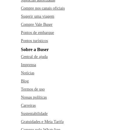
Agências autorizadas
Compre nos canais oficiais
Sugerir uma viagem
Compre Vale Buser
Pontos de embarque
Pontos turísticos
Sobre a Buser
Central de ajuda
Imprensa
Notícias
Blog
Termos de uso
Nossas políticas
Carreiras
Sustentabilidade
Gratuidades e Meia Tarifa
Compre pelo WhatsApp