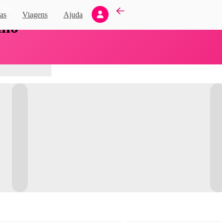
Novo
as
Viagens
Ajuda
nho