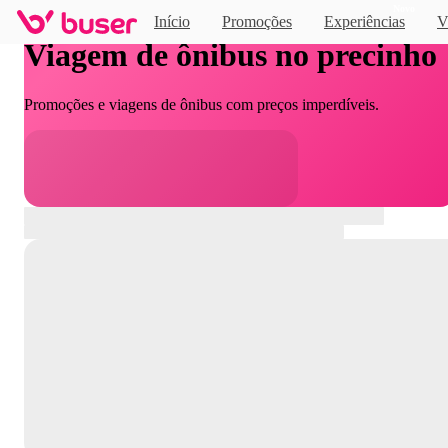
Novo
Início
Promoções
Experiências
V
Viagem de ônibus no precinho
Promoções e viagens de ônibus com preços imperdíveis.