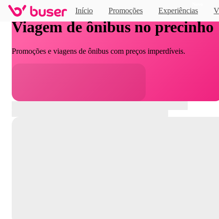
Novo
Início
Promoções
Experiências
V
Viagem de ônibus no precinho
Promoções e viagens de ônibus com preços imperdíveis.