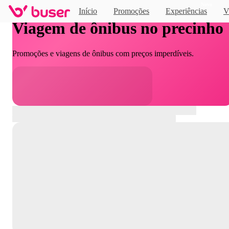
Novo
Início
Promoções
Experiências
V
Viagem de ônibus no precinho
Promoções e viagens de ônibus com preços imperdíveis.