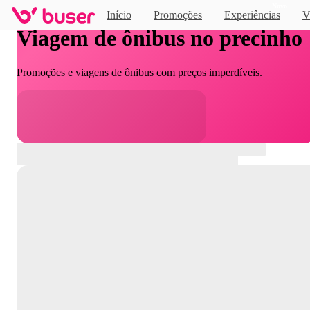
Novo
Início
Promoções
Experiências
V
Viagem de ônibus no precinho
Promoções e viagens de ônibus com preços imperdíveis.