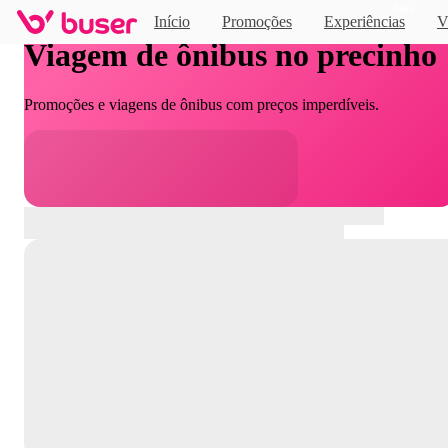
Novo
Início
Promoções
Experiências
V
Viagem de ônibus no precinho
Promoções e viagens de ônibus com preços imperdíveis.