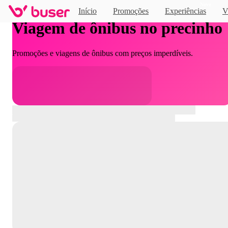
Novo
Início
Promoções
Experiências
V
Viagem de ônibus no precinho
Promoções e viagens de ônibus com preços imperdíveis.