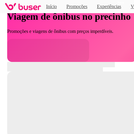
Novo
Início
Promoções
Experiências
V
Viagem de ônibus no precinho
Promoções e viagens de ônibus com preços imperdíveis.