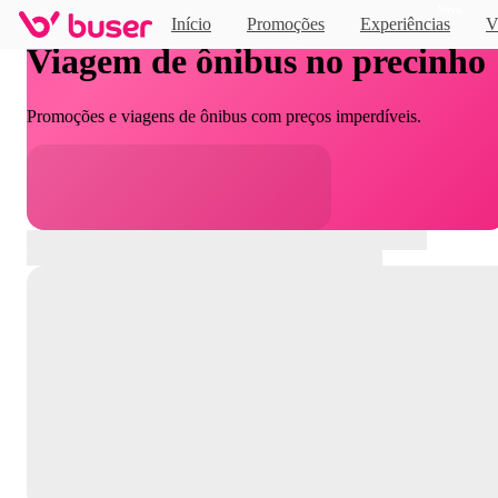
Novo
Início
Promoções
Experiências
V
Viagem de ônibus no precinho
Promoções e viagens de ônibus com preços imperdíveis.