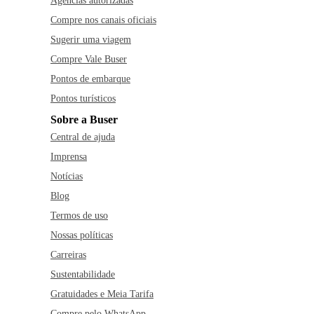
Agências autorizadas
Compre nos canais oficiais
Sugerir uma viagem
Compre Vale Buser
Pontos de embarque
Pontos turísticos
Sobre a Buser
Central de ajuda
Imprensa
Notícias
Blog
Termos de uso
Nossas políticas
Carreiras
Sustentabilidade
Gratuidades e Meia Tarifa
Compre pelo WhatsApp