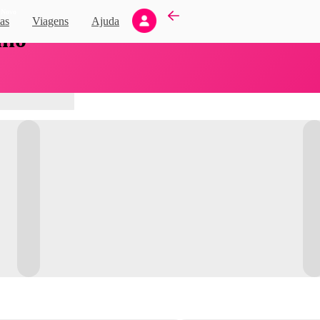
Novo
as
Viagens
Ajuda
nho