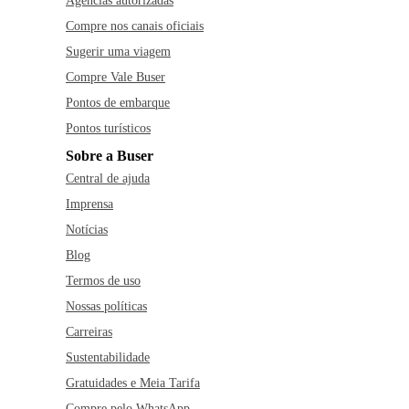
Agências autorizadas
Compre nos canais oficiais
Sugerir uma viagem
Compre Vale Buser
Pontos de embarque
Pontos turísticos
Sobre a Buser
Central de ajuda
Imprensa
Notícias
Blog
Termos de uso
Nossas políticas
Carreiras
Sustentabilidade
Gratuidades e Meia Tarifa
Compre pelo WhatsApp