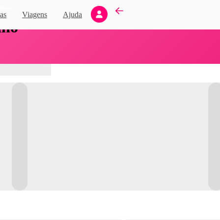
Novo
as
Viagens
Ajuda
nho