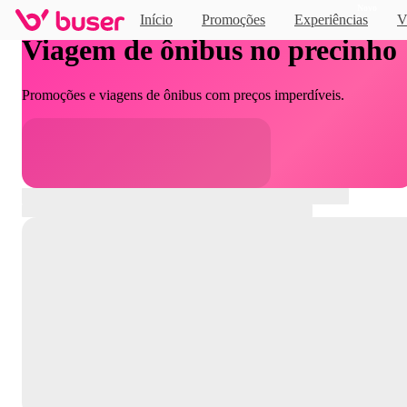
Novo
Início
Promoções
Experiências
V
Viagem de ônibus no precinho
Promoções e viagens de ônibus com preços imperdíveis.