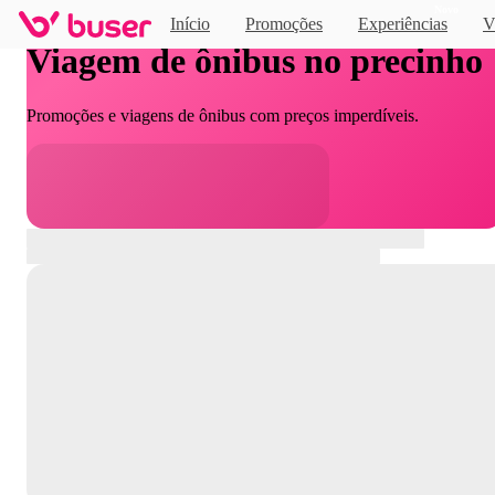
Novo
Início
Promoções
Experiências
V
Viagem de ônibus no precinho
Promoções e viagens de ônibus com preços imperdíveis.