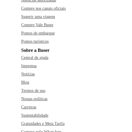
Agências autorizadas
Compre nos canais oficiais
Sugerir uma viagem
Compre Vale Buser
Pontos de embarque
Pontos turísticos
Sobre a Buser
Central de ajuda
Imprensa
Notícias
Blog
Termos de uso
Nossas políticas
Carreiras
Sustentabilidade
Gratuidades e Meia Tarifa
Compre pelo WhatsApp