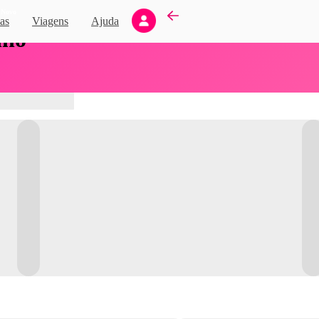
Novo
as
Viagens
Ajuda
nho