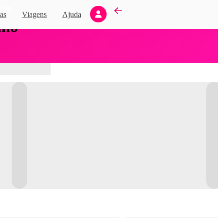
Novo
as
Viagens
Ajuda
nho