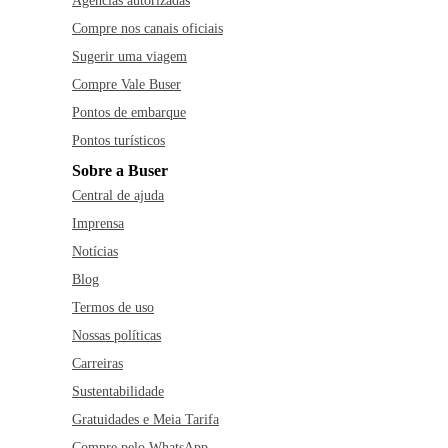
Agências autorizadas
Compre nos canais oficiais
Sugerir uma viagem
Compre Vale Buser
Pontos de embarque
Pontos turísticos
Sobre a Buser
Central de ajuda
Imprensa
Notícias
Blog
Termos de uso
Nossas políticas
Carreiras
Sustentabilidade
Gratuidades e Meia Tarifa
Compre pelo WhatsApp