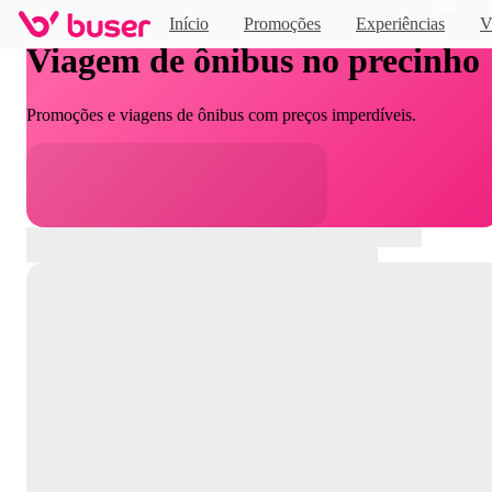
Novo
Início
Promoções
Experiências
V
Viagem de ônibus no precinho
Promoções e viagens de ônibus com preços imperdíveis.