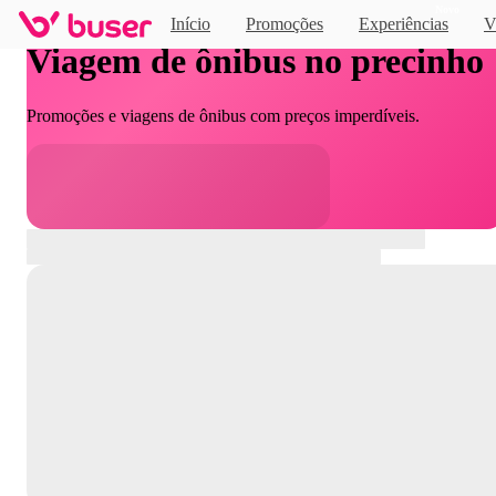
Novo
Início
Promoções
Experiências
V
Viagem de ônibus no precinho
Promoções e viagens de ônibus com preços imperdíveis.