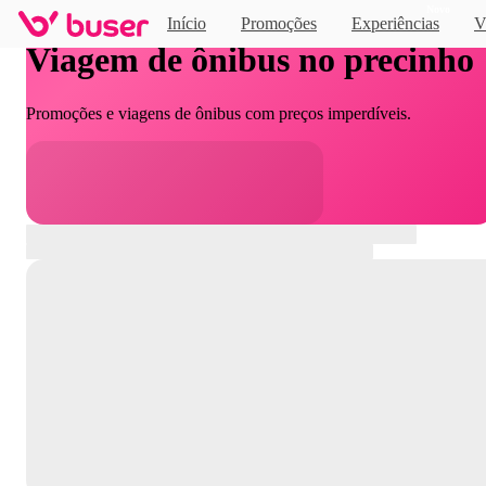
Novo
Início
Promoções
Experiências
V
Viagem de ônibus no precinho
Promoções e viagens de ônibus com preços imperdíveis.