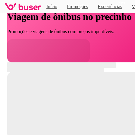
Novo
Início
Promoções
Experiências
V
Viagem de ônibus no precinho
Promoções e viagens de ônibus com preços imperdíveis.