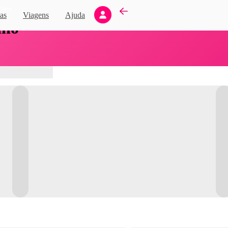
Novo
as
Viagens
Ajuda
nho