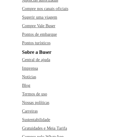
Agências autorizadas
Compre nos canais oficiais
Sugerir uma viagem
Compre Vale Buser
Pontos de embarque
Pontos turísticos
Sobre a Buser
Central de ajuda
Imprensa
Notícias
Blog
Termos de uso
Nossas políticas
Carreiras
Sustentabilidade
Gratuidades e Meia Tarifa
Compre pelo WhatsApp