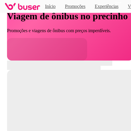
Novo
Início
Promoções
Experiências
V
Viagem de ônibus no precinho
Promoções e viagens de ônibus com preços imperdíveis.