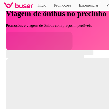
Novo
Início
Promoções
Experiências
V
Viagem de ônibus no precinho
Promoções e viagens de ônibus com preços imperdíveis.