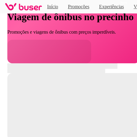
Novo
Início
Promoções
Experiências
V
Viagem de ônibus no precinho
Promoções e viagens de ônibus com preços imperdíveis.