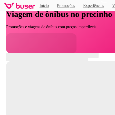
Novo
Início
Promoções
Experiências
V
Viagem de ônibus no precinho
Promoções e viagens de ônibus com preços imperdíveis.