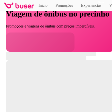
Novo
Início
Promoções
Experiências
V
Viagem de ônibus no precinho
Promoções e viagens de ônibus com preços imperdíveis.