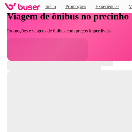
Novo
Início
Promoções
Experiências
V
Viagem de ônibus no precinho
Promoções e viagens de ônibus com preços imperdíveis.