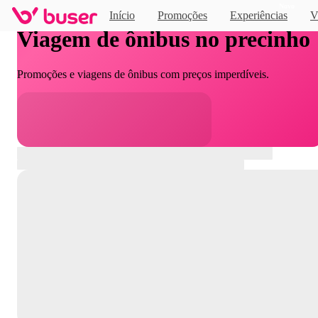
Novo
Início
Promoções
Experiências
V
Viagem de ônibus no precinho
Promoções e viagens de ônibus com preços imperdíveis.