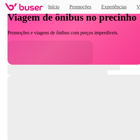
Novo
Início
Promoções
Experiências
V
Viagem de ônibus no precinho
Promoções e viagens de ônibus com preços imperdíveis.