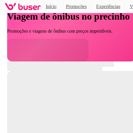
Novo
Início
Promoções
Experiências
V
Viagem de ônibus no precinho
Promoções e viagens de ônibus com preços imperdíveis.