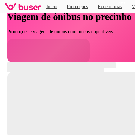
Novo
Início
Promoções
Experiências
V
Viagem de ônibus no precinho
Promoções e viagens de ônibus com preços imperdíveis.