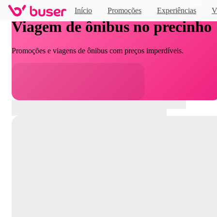
Novo
Início
Promoções
Experiências
V
Viagem de ônibus no precinho
Promoções e viagens de ônibus com preços imperdíveis.