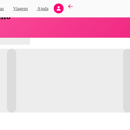
Novo
as
Viagens
Ajuda
nho