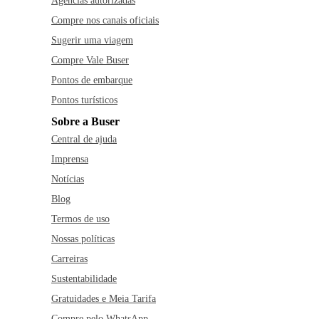
Agências autorizadas
Compre nos canais oficiais
Sugerir uma viagem
Compre Vale Buser
Pontos de embarque
Pontos turísticos
Sobre a Buser
Central de ajuda
Imprensa
Notícias
Blog
Termos de uso
Nossas políticas
Carreiras
Sustentabilidade
Gratuidades e Meia Tarifa
Compre pelo WhatsApp